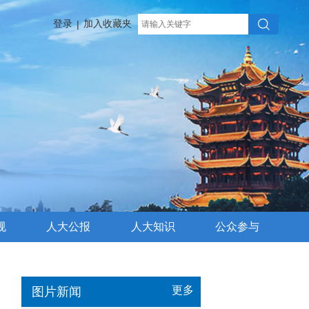
登录
加入收藏夹
|
规
人大公报
人大知识
公众参与
更多
图片新闻