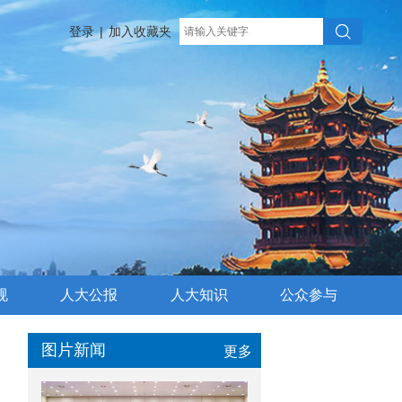
登录
|
加入收藏夹
规
人大公报
人大知识
公众参与
图片新闻
更多