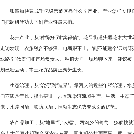
张湾加快建成千亿级示范区靠什么？产业。产业怎样实现
们把调研硬功夫下到产业链最末梢。
花卉产业，从“种得好”到“卖得俏”。花果街道头堰花木大
走访发现，农旅融合不够深、电商跟不上。“能不能建个‘云端’花市
线路？”代表们和市场负责人、种植大户一场场聊下来，建议被
划已经启动，本土花卉品牌正聚势生长。
生态治理，从“治污”到“造景”。犟河支沟近些年经治理，
们不满足于此，提出要进一步实现犟河流域生产、生活、生态“
来，水岸同治、联防联治，推动生态优势变成文旅优势。
农产品加工，从“地里”到“云端”。西沟乡的葡萄、猕猴桃
乡人大代表小组联合区农技专家，直奔相公村葡萄园、黄土村