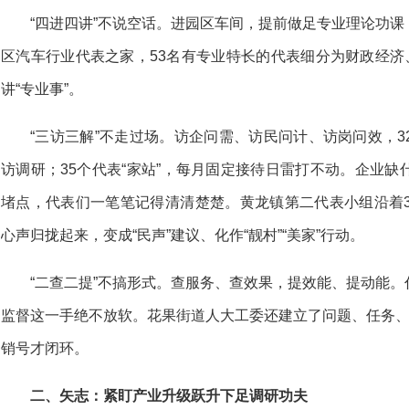
“四进四讲”不说空话。进园区车间，提前做足专业理论功
区汽车行业代表之家，53名有专业特长的代表细分为财政经济
讲“专业事”。
“三访三解”不走过场。访企问需、访民问计、访岗问效，
访调研；35个代表“家站”，每月固定接待日雷打不动。企业
堵点，代表们一笔笔记得清清楚楚。黄龙镇第二代表小组沿着3
心声归拢起来，变成“民声”建议、化作“靓村”“美家”行动。
“二查二提”不搞形式。查服务、查效果，提效能、提动能
监督这一手绝不放软。花果街道人大工委还建立了问题、任务、
销号才闭环。
二、矢志：紧盯产业升级跃升下足调研功夫