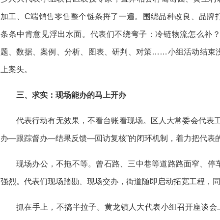
加工、C端销售零售整个链条捋了一遍。围绕品种改良、品牌
条条中肯意见浮出水面。代表们不绕弯子：冷链物流怎么补
题、数据、案例、分析、图表、研判、对策……小组活动结束
上案头。
三、求实：现场能办的马上开办
代表行动有无效果，不看台账看现场。区人大常委会代表工
办—跟踪督办—结果反馈—回访复核”的闭环机制，着力把代表的“
现场办公，不拖不等。曾石路、三中巷等道路路面窄、停
强烈。代表们现场踏勘、现场交办，街道随即启动拓宽工程，
抓在手上，不搞半拉子。黄龙镇人大代表小组召开座谈会上