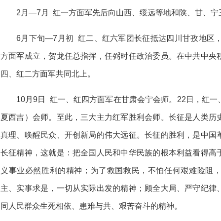
2月—7月 红一方面军先后向山西、绥远等地和陕、甘、
6月下旬—7月初 红二、红六军团长征抵达四川甘孜地区
方面军成立，贺龙任总指挥，任弼时任政治委员。在中共中央
四、红二方面军共同北上。
10月9日 红一、红四方面军在甘肃会宁会师。22日，红
夏西吉）会师。至此，三大主力红军胜利会师。长征是人类历
真理、唤醒民众、开创新局的伟大远征。长征的胜利，是中国
长征精神，这就是：把全国人民和中华民族的根本利益看得高
义事业必然胜利的精神；为了救国救民，不怕任何艰难险阻
主、实事求是，一切从实际出发的精神；顾全大局、严守纪律
同人民群众生死相依、患难与共、艰苦奋斗的精神。