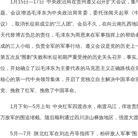
1月15日—17日 中央政治局在贵州遵义召开扩大会议，
题。会议增选毛泽东为中央政治局常委，委托张闻天起草《中
议》，取消长征前成立的“三人团”。会后不久，在向云南扎西
天代替博古负总的责任，毛泽东为周恩来在军事指挥上的帮助
成的三人小组，负责全军的军事行动。遵义会议是党的历史上
第五次反“围剿”失败和长征初期严重受挫的历史关头召开，事
位，开始确立了以毛泽东为主要代表的马克思主义正确路线在
核心的第一代中央领导集体，开启了党独立自主解决中国革命
党、挽救了红军、挽救了中国革命。
1月下旬—5月上旬 中央红军四渡赤水，南渡乌江，佯攻
万敌军的围追堵截。随后顺利通过四川凉山彝族地区，强渡大
5月—7月 陕北红军在刘志丹等指挥下，粉碎敌人军事“