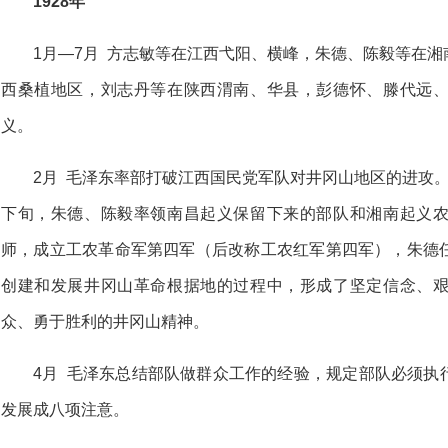
1928年
1月—7月 方志敏等在江西弋阳、横峰，朱德、陈毅等在
西桑植地区，刘志丹等在陕西渭南、华县，彭德怀、滕代远
义。
2月 毛泽东率部打破江西国民党军队对井冈山地区的进攻
下旬，朱德、陈毅率领南昌起义保留下来的部队和湘南起义
师，成立工农革命军第四军（后改称工农红军第四军），朱德
创建和发展井冈山革命根据地的过程中，形成了坚定信念、
众、勇于胜利的井冈山精神。
4月 毛泽东总结部队做群众工作的经验，规定部队必须执
发展成八项注意。