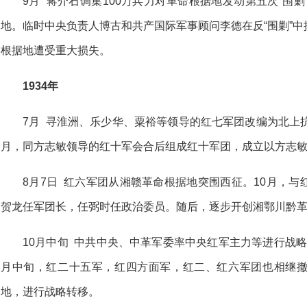
9月 蒋介石调集100万兵力对革命根据地发动第五次“围
地。临时中央负责人博古和共产国际军事顾问李德在反“围剿”
根据地遭受重大损失。
1934年
7月 寻淮洲、乐少华、粟裕等领导的红七军团改编为北上
月，同方志敏领导的红十军会合后组成红十军团，成立以方志
8月7日 红六军团从湘赣革命根据地突围西征。10月，
贺龙任军团长，任弼时任政治委员。随后，逐步开创湘鄂川黔
10月中旬 中共中央、中革军委率中央红军主力等进行战略转
月中旬，红二十五军，红四方面军，红二、红六军团也相继
地，进行战略转移。