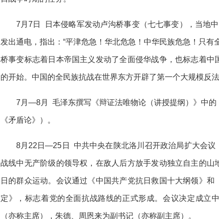
7月7日 日本侵略军发动卢沟桥事变（七七事变），当地
发出通电，指出：“平津危急！华北危急！中华民族危急！只有
桥事变标志着日本帝国主义发动了全面侵华战争，也标志着中
的开始。中国的全民族抗战在世界东方开辟了第一个大规模反
7月—8月 毛泽东撰写《辩证法唯物论（讲授提纲）》中
《矛盾论》）。
8月22日—25日 中共中央在陕北洛川召开政治局扩大会
战线中无产阶级的领导权，在敌人后方放手发动独立自主的山
日的群众运动。会议通过《中国共产党抗日救国十大纲领》和
定》，标志着党的全面抗战路线的正式形成。会议决定成立
（亦称主席），朱德、周恩来为副书记（亦称副主席）。