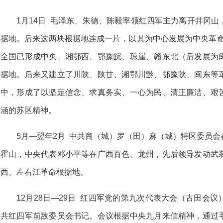
1月14日 毛泽东、朱德、陈毅率领红四军主力离开井冈
据地。后来这两块根据地连成一片，以其为中心发展为中央革命根
全国已形成中央、湘鄂西、鄂豫皖、琼崖、赣东北（后发展为
据地。后来又建立了川陕、陕甘、湘鄂川黔、鄂豫陕、闽东等
中，形成了以坚定信念、求真务实、一心为民、清正廉洁、艰
涵的苏区精神。
5月—翌年2月 中共商（城）罗（田）麻（城）特区委员
霍山，中央代表邓小平等在广西百色、龙州，先后领导发动武
西、左右江革命根据地。
12月28日—29日 红四军党的第九次代表大会（古田会
共红四军前敌委员会书记。会议根据中央九月来信精神，通过