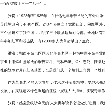
士”的“锣鼓山三十二烈士”……
张莉：
1928年至1935年，在长达七年艰苦卓绝的革命斗
苏维埃政府；有40个区、243个乡建立了党团组织。除红军
三个县建立了独立团，组织了三个联县边防司令部。全地区有2
年参加红军和游击队，有12000多人为革命献出了生命。
潘浩：
鄂西革命老区同其他革命老区一起为中国革命事业
事业中用鲜血凝聚成的艰苦奋斗、无私奉献、舍生忘死、慷慨赴
礼的战争岁月的红色基因，也是我们从一个胜利走向另一个胜利的
作为革命老区的人大青年，传承这种宝贵精神，要继承先
发展，在实现老区绿色崛起的征程中展现人大担当、实现青年
张莉：
感谢您收听今天的“人大青年读书之读党史”栏目，我