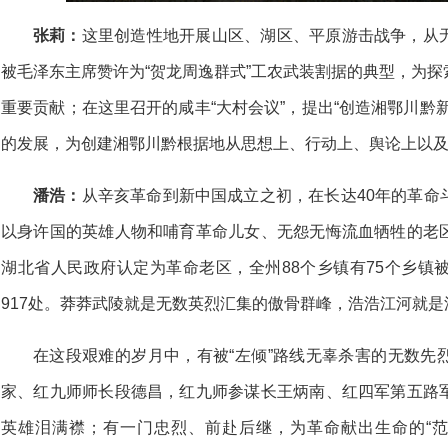
张莉：
这里创造性地开展山区、湖区、平原游击战争，从
被毛泽东主席赞许为“贺龙周逸群式”工农武装割据的典型，为
重要贡献；在这里召开的咸丰“大村会议”，提出“创造湘鄂川黔
的发展，为创建湘鄂川黔根据地从思想上、行动上、舆论上以
潘浩：
从辛亥革命到新中国成立之初，在长达40年的革命
以身许国的英雄人物和哺育革命儿女、无怨无悔流血牺牲的老
湖北省人民政府认定为革命老区，全州88个乡镇有75个乡镇
917处。莽莽武陵就是无数英烈汇集的傲骨群峰，浩浩江河就
在这段艰难的岁月中，有被“左倾”路线无辜杀害的无数先
家、红九师师长段德昌，红九师参谋长王炳南、红四军第五路
英雄泪满襟；有一门忠烈、前赴后继，为革命献出生命的“范