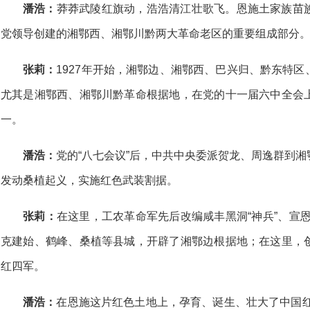
潘浩：
莽莽武陵红旗动，浩浩清江壮歌飞。恩施土家族苗
党领导创建的湘鄂西、湘鄂川黔两大革命老区的重要组成部分
张莉：
1927年开始，湘鄂边、湘鄂西、巴兴归、黔东特
尤其是湘鄂西、湘鄂川黔革命根据地，在党的十一届六中全会
一。
潘浩：
党的“八七会议”后，中共中央委派贺龙、周逸群到
发动桑植起义，实施红色武装割据。
张莉：
在这里，工农革命军先后改编咸丰黑洞“神兵”、宣恩
克建始、鹤峰、桑植等县城，开辟了湘鄂边根据地；在这里，
红四军。
潘浩：
在恩施这片红色土地上，孕育、诞生、壮大了中国红