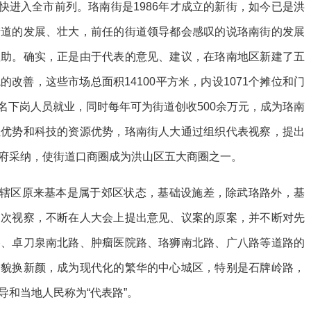
快进入全市前列。珞南街是1986年才成立的新街，如今已是洪
街道的发展、壮大，前任的街道领导都会感叹的说珞南街的发展
扶助。确实，正是由于代表的意见、建议，在珞南地区新建了五
改善，这些市场总面积14100平方米，内设1071个摊位和门
23名下岗人员就业，同时每年可为街道创收500余万元，成为珞南
位优势和科技的资源优势，珞南街人大通过组织代表视察，提出
府采纳，使街道口商圈成为洪山区五大商圈之一。
街辖区原来基本是属于郊区状态，基础设施差，除武珞路外，基
多次视察，不断在人大会上提出意见、议案的原案，并不断对先
路、卓刀泉南北路、肿瘤医院路、珞狮南北路、广八路等道路的
旧貌换新颜，成为现代化的繁华的中心城区，特别是石牌岭路，
和当地人民称为“代表路”。