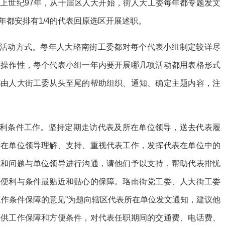
上世纪97年，从十届区人大开始，街人大工委每年都专题发文
都安排有1/4的代表回原选区开展述职。
组活动方式。每年人大珞南街工委都对每个代表小组制定较详尽
可操作性，每个代表小组一年内要开展哪几项活动都用表格形式
都由人大街工委从头至尾的帮助组织、通知、确定主题内容，注
便利条件工作。坚持定期走访代表及所在单位领导，送去代表履
所在单位领导理解、支持、重视代表工作，发挥代表在单位中的
难和问题与单位领导进行沟通，请他们予以支持，帮助代表排忧
供便利与条件最贴近和贴心的保障。珞南街党工委、人大街工委
工作条件保障的意见”为题向辖区代表所在单位发文通知，建议他
提供工作保障和方便条件，对代表任职期间的交通费、电话费、