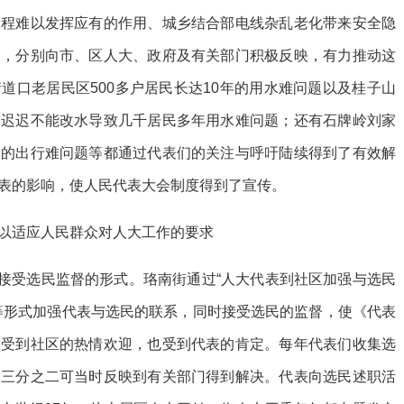
工程难以发挥应有的作用、城乡结合部电线杂乱老化带来安全隐
查，分别向市、区人大、政府及有关部门积极反映，有力推动这
道口老居民区500多户居民长达10年的用水难问题以及桂子山
而迟迟不能改水导致几千居民多年用水难问题；还有石牌岭刘家
民的出行难问题等都通过代表们的关注与呼吁陆续得到了有效解
表的影响，使人民代表大会制度得到了宣传。
以适应人民群众对人大工作的要求
表接受选民监督的形式。珞南街通过“人大代表到社区加强与选民
等形式加强代表与选民的联系，同时接受选民的监督，使《代表
仅受到社区的热情欢迎，也受到代表的肯定。每年代表们收集选
中三分之二可当时反映到有关部门得到解决。代表向选民述职活