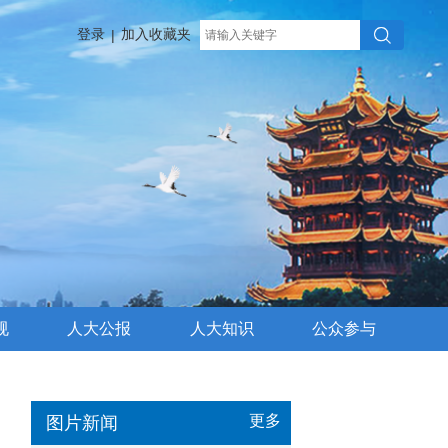
登录
加入收藏夹
|
规
人大公报
人大知识
公众参与
更多
图片新闻