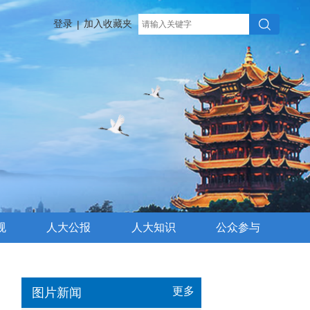
登录
加入收藏夹
|
规
人大公报
人大知识
公众参与
更多
图片新闻