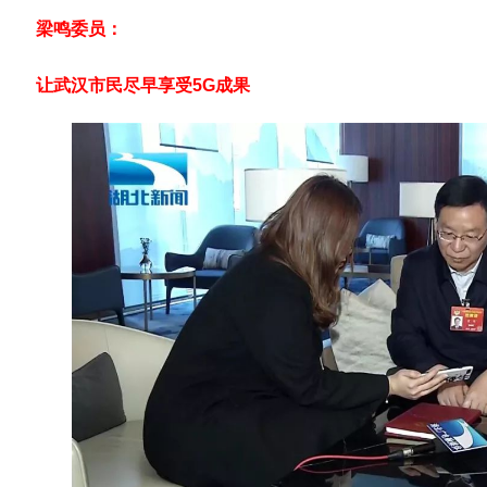
梁鸣委员：
让武汉市民尽早享受5G成果