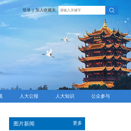
登录
加入收藏夹
|
规
人大公报
人大知识
公众参与
更多
图片新闻