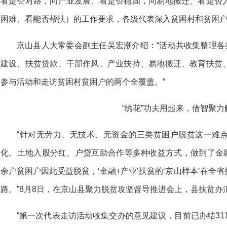
看是否对路，问产业发展、看是否稳固，问易地搬迁、看是否
困难、看能否帮扶）的工作要求，各级代表深入贫困村和贫困
京山县人大常委会副主任吴宏潮介绍：“活动共收集整理各
建设、扶贫贷款、干部作风、产业扶持、易地搬迁、教育扶贫
参与活动和走访贫困村贫困户的两个全覆盖。”
“绣花”功夫用起来，借智聚力
“针对无劳力、无技术、无资金的三类贫困户脱贫这一难
化、土地入股分红、户贷互助合作等多种收益方式，做到了金融
余户贫困户因此受益脱贫，‘金融+产业’扶贫的‘京山样本’在全
路。”8月8日，在京山县聚力脱贫攻坚督导推进会上，县扶贫
“第一次代表走访活动收集交办的意见建议，目前已办结31