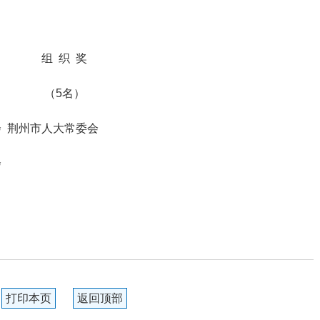
组 织 奖
（5名）
 荆州市人大常委会
会
打印本页
返回顶部