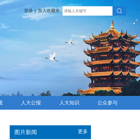
登录
加入收藏夹
|
规
人大公报
人大知识
公众参与
更多
图片新闻