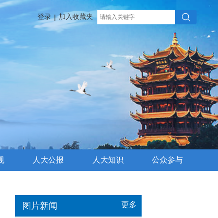
登录
加入收藏夹
|
规
人大公报
人大知识
公众参与
更多
图片新闻