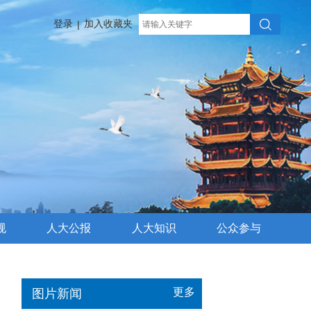
登录
加入收藏夹
|
规
人大公报
人大知识
公众参与
更多
图片新闻