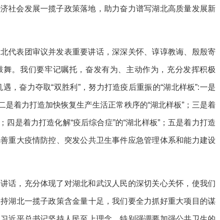
北经济社会发展一揽子政策落地，助力奋力谱写湖北高质量发展新
湖北代表团审议并发表重要讲话，深深关怀、谆谆教诲、殷殷寄
鼓舞。我们要牢记嘱托，奋发有为、主动作为，充分发挥积极
遇，奋力夺取“双胜利”，努力打造疫后重振的“湖北样板”:一是
;二是着力打造加快恢复生产生活正常秩序的“湖北样板”；三是着
板”；四是着力打造化解“疫后综合症”的“湖北样板”；五是着力打造
完善重大疫情防控、突发公共卫生事件应急管理体系和能力建设
要讲话，充分体现了对湖北和武汉人民的深切关心关怀，使我们
支持湖北一揽子政策含金量十足，我们要全力抓好重大项目的谋
。习近平总书记坚持人民至上理念，特别强调要加强公共卫生的