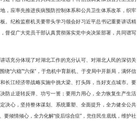
之地，应率先推进疾病预防控制体系和公共卫生体系改革，织牢
样板。纪检监察机关要带头学习领会好习近平总书记重要讲话精
督，督促广大党员干部认真贯彻落实党中央决策部署，共同谱写
要讲话充分体现了对湖北工作的充分认可、对湖北人民的深切关
绕“六稳”“六保”，于危机中育新机、于变局中开新局，满怀信
起和长江经济带战略实施中挑大梁、打头阵，当好支点城市。要
坚决防止逆转反弹、功亏一篑；要用力用心，全力恢复生产生活
坚定决心，坚持整体谋划、系统重塑、全面提升，全力健全公共
。要倾情倾心，全力化解“疫后综合症”，兜住民生底线，维护社