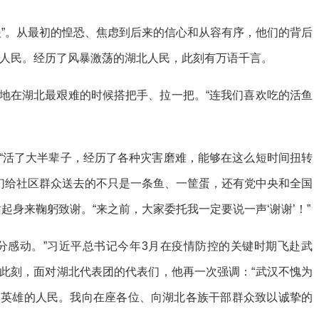
眼”。从最初的惶恐、焦虑到后来的信心和从容有序，他们的背后
国人民。经历了风暴激荡的湖北人民，此刻有万语千言。
地在湖北最艰难的时候搭把手、拉一把。“连我们喜欢吃的活鱼
“活了大半辈子，经历了各种灾害磨难，能够在这么短时间扭转
我们给社区群众送去的不只是一条鱼、一筐蛋，还有党中央和全国
起身来鞠躬致谢。“来之前，大家委托我一定要说一声‘谢谢’！”
分感动。”习近平总书记今年3月在疫情防控的关键时期飞赴武
此刻，面对湖北代表团的代表们，他再一次强调：“武汉不愧为
为英雄的人民。我向在座各位、向湖北各族干部群众致以诚挚的