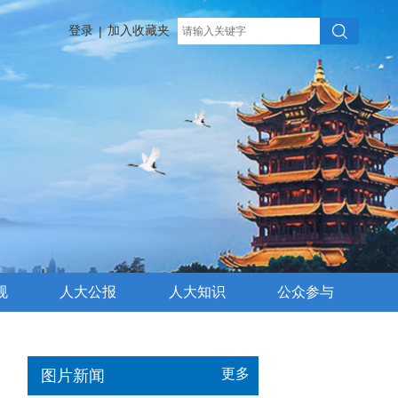
登录
加入收藏夹
|
规
人大公报
人大知识
公众参与
更多
图片新闻