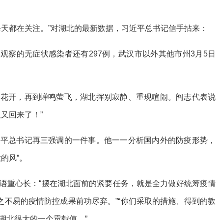
每天都在关注。”对湖北的最新数据，习近平总书记信手拈来：
观察的无症状感染者还有297例，武汉市以外其他市州3月5日
暖花开，再到蝉鸣萤飞，湖北挥别寂静、重现喧闹。阎志代表说
又回来了！”
近平总书记再三强调的一件事。他一一分析国内外的防疫形势，
的风”。
语重心长：“摆在湖北面前的紧要任务，就是全力做好统筹疫情
之不易的疫情防控成果前功尽弃。”“你们采取的措施、得到的教
湖北很大的一个贡献值。”