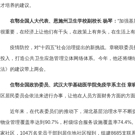
才培养的建议。
在鄂全国人大代表、恩施州卫生学校副校长 杨琴
：
“加强
很重要，在经济上让他们有干头，在政策上有奔头，在生活上有
疫情防控，对“十四五”社会治理提出的新挑战。章晓联委
投入，打造公共卫生应急管理立体网络体系。今年，他还将继
法》的建议带上两会。
住鄂全国政协委员、武汉大学基础医学院免疫学系主任 章
区居民委员会依法来进行办事，让他在人员方面财务方面的方面
近年来，在代表委员们的推动下，湖北基层治理水平不断
物业管理覆盖率达到90.7%，村级综合服务设施覆盖率74.4%。
家社区，104万名党员干部到居住地社区报到，组建8685支联