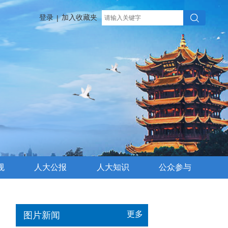
登录
加入收藏夹
|
规
人大公报
人大知识
公众参与
更多
图片新闻