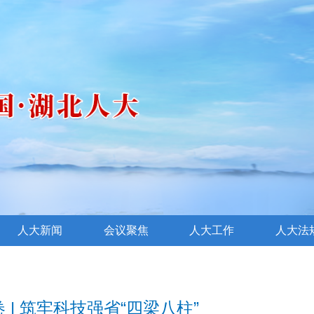
人大新闻
会议聚焦
人大工作
人大法
 | 筑牢科技强省“四梁八柱”