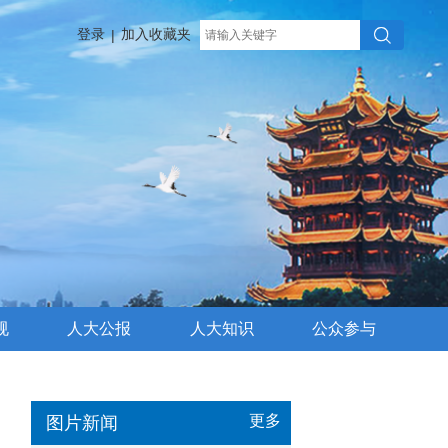
登录
加入收藏夹
|
规
人大公报
人大知识
公众参与
更多
图片新闻