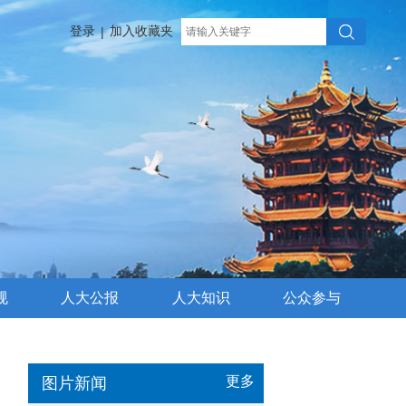
登录
加入收藏夹
|
规
人大公报
人大知识
公众参与
更多
图片新闻