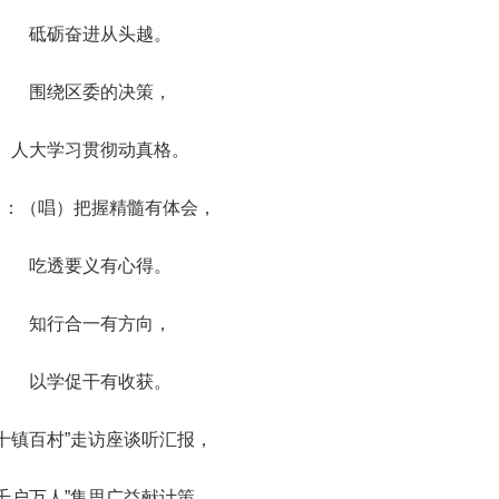
砥砺奋进从头越。
围绕区委的决策，
人大学习贯彻动真格。
男：（唱）把握精髓有体会，
吃透要义有心得。
知行合一有方向，
以学促干有收获。
“十镇百村”走访座谈听汇报，
“千户万人”集思广益献计策。