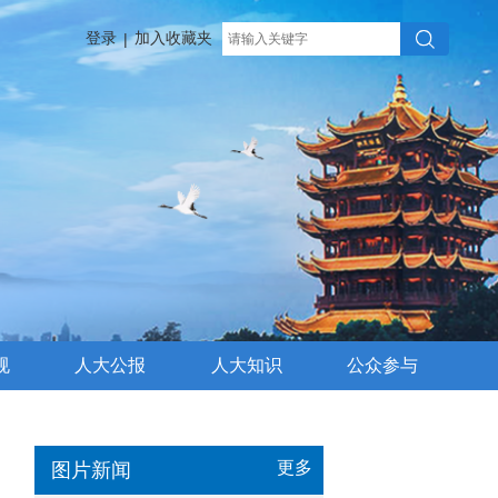
登录
加入收藏夹
|
规
人大公报
人大知识
公众参与
更多
图片新闻