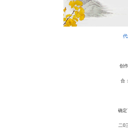
代
创作
合
确定
二0