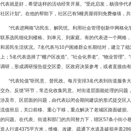
代表就是好，希望这样的活动经常开展。”受此启发，杨强华代
社区计划”。在他的帮助下，社区已有5幢房屋得到免费修缮，共
“代表进网格”访民生、解民忧。利用社会管理创新中网格化
联系选民细化到楼栋、到单元、到家庭。有的代表进一个网格
和居民生活状况。7名代表与10户困难群众长期结对，建立了稳
上；5名代表选择了“棚户区改造”、“社会化养老”、“物业管理”
调研，形成调研报告提交区委、区政府决策参考，或者直接由
“代表轮值”听民意、督民政。每月安排3名代表到街道服务
交办、反馈”环节，常态化收集民意。对街道层面能处理的问题
涉及市、区层面的问题，由代表以闭会期间建议的形式提交区
流值班后，关口前移、重心下移，重点解决了老城区路面破损
的问题。在代表、街道和部门的共同努力下，辖区57条小街小巷
造人行道4375平方米，维修、改建、疏通下水道及破损井盖2