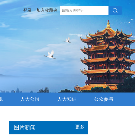
登录
加入收藏夹
|
规
人大公报
人大知识
公众参与
更多
图片新闻