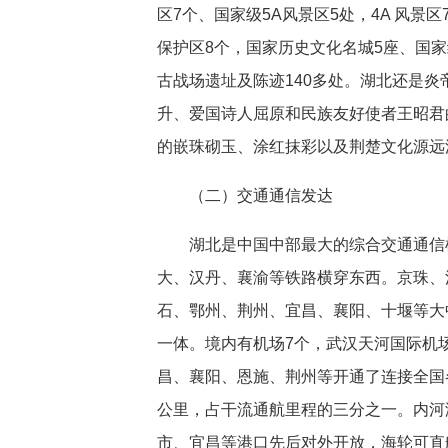
区7个、国家级5A风景区5处，4A 风景
保护区8个，国家历史文化名城5座、国家
古战场遗址及陈迹140多处。湖北还是
升、爱国诗人屈原和民族友好使者王昭君
的嵌珠砌玉、涂红抹彩以及荆楚文化源远
（二）交通通信发达
湖北是中国中部最大的综合交通通信
大、汉丹、襄渝等铁路横穿东西。京珠、
石、鄂州、荆州、宜昌、襄阳、十堰等大
一体。境内有机场7个，武汉天河国际机
昌、襄阳、恩施、荆州等开通了连接全国各
公里，占干流通航里程的三分之一。内河港口
市、宜昌等港口先后对外开放，海轮可直