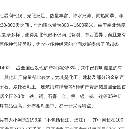
性湿润气候，光照充足、热量丰富、降水充沛、雨热同季。年
230-300天之间，年均降水量为800～1600毫米。由于南北纬度
型复杂多样，使得湖北气候不仅南北有别、东西迥异，而且兼有
等多种气候类型，为农业多种经营的全面发展提供了优越条
49种，占全国己发现矿产种类的83%，其中已探明储量的有
外，其他矿产储量都比较大，尤其是化工、建材及部分冶金矿产
子石、累托石粘土、建筑用辉绿岩等5种矿产资源储量居全国首
居全国2-3位；铁、铜、石膏、金、汞、锰、钒、镍等35种矿
源具有品位高、分布相对集中、易于开采等特点。
有大小河流1193条（不包括长江、汉江），其中河长在100