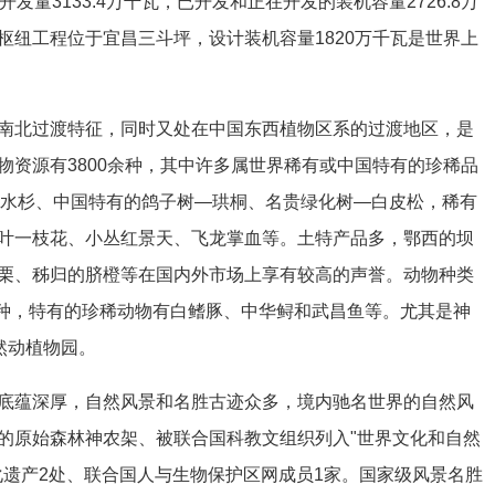
发量3133.4万千瓦，已开发和正在开发的装机容量2726.8万
枢纽工程位于宜昌三斗坪，设计装机容量1820万千瓦是世界上
南北过渡特征，同时又处在中国东西植物区系的过渡地区，是
物资源有3800余种，其中许多属世界稀有或中国特有的珍稀品
”—水杉、中国特有的鸽子树—珙桐、名贵绿化树—白皮松，稀有
叶一枝花、小丛红景天、飞龙掌血等。土特产品多，鄂西的坝
栗、秭归的脐橙等在国内外市场上享有较高的声誉。动物种类
多种，特有的珍稀动物有白鳍豚、中华鲟和武昌鱼等。尤其是神
然动植物园。
底蕴深厚，自然风景和名胜古迹众多，境内驰名世界的自然风
的原始森林神农架、被联合国科教文组织列入"世界文化和自然
化遗产2处、联合国人与生物保护区网成员1家。国家级风景名胜