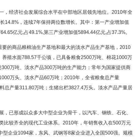
一，经济社会发展综合水平在中部地区居领先地位。2010年全
年增长14.8%，连续7年保持两位数增长。其中：第一产业增加值
764.65亿元,占49.1%,第三产业增加值5894.44亿元,占37.3%。
重要的商品粮棉油生产基地和最大的淡水产品生产基地，2010
养殖水面788.57千公顷，已具备粮食2500万吨、棉花1000万
肉类300万吨、淡水产品300万吨的生产能力；常年为国家提供商
1000万头、淡水产品60万吨；2010年，全省粮食总产量
；油料总产量311.80万吨；生猪出栏3827.4万头。淡水产品产量居
展，已形成以众多大中型企业为骨干，以汽车、钢铁、石化、
比较齐全的现代工业体系。2010年，年销售收入在500万元
中型企业1094家，东风、武钢等8家企业进入全国500强。规模