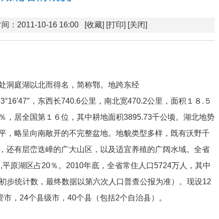
间：2011-10-16 16:00
[收藏]
[打印]
[关闭]
处洞庭湖以北而得名，简称鄂。地跨东经
1′53″-33°16′47″，东西长740.6公里，南北宽470.2公里，面积１８.５
，居全国第１６位，其中耕地面积3895.73千公顷。湖北地势
平，略呈向南敞开的不完整盆地。地貌类型多样，既有沃野千
，还有层峦迭嶂的广大山区，以及适宜养殖的广阔水域。全省
,平原湖区占20％。2010年底，全省常住人口5724万人，其中
数为初步统计数，最终数据以第六次人口普查公报为准）。现设12
管市，24个县级市，40个县（包括2个自治县）。