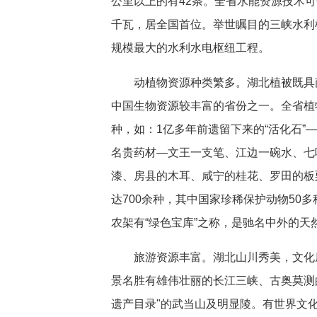
公里以上的有42条。全省水能资源技术可开
千瓦，居全国首位。举世瞩目的三峡水利
规模最大的水利水电枢纽工程。
动植物资源种类繁多。湖北植被既具
中国生物资源较丰富的省份之一。全省植
种，如：1亿多年前遗留下来的“活化石
名贵药材—文王一支笔、江边一碗水、七
漆、房县的木耳、咸宁的桂花、罗田的板
达700余种，其中国家珍稀保护动物50
农架有“绿色宝库”之称，是驰名中外的天
旅游资源丰富。湖北山川秀美，文化
景名胜有雄伟壮丽的长江三峡、古奥莫测
遗产目录"的武当山及明显陵。有世界文