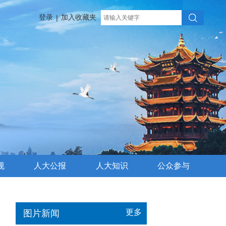
登录
加入收藏夹
|
规
人大公报
人大知识
公众参与
更多
图片新闻