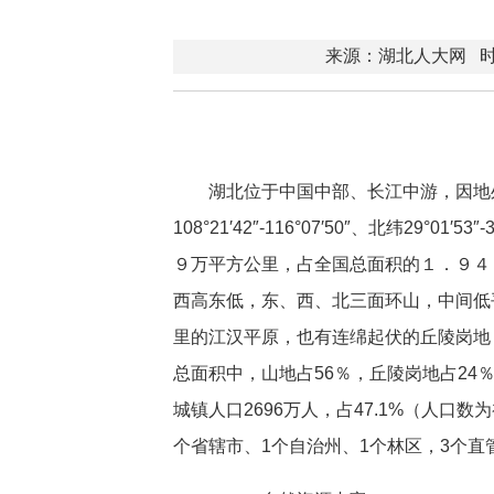
来源：湖北人大网
时
湖北位于中国中部、长江中游，因地
108°21′42″-116°07′50″、北纬29°0
９万平方公里，占全国总面积的１．９４％
西高东低，东、西、北三面环山，中间低
里的江汉平原，也有连绵起伏的丘陵岗地
总面积中，山地占56％，丘陵岗地占24％
城镇人口2696万人，占47.1%（人口
个省辖市、1个自治州、1个林区，3个直