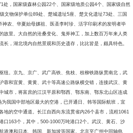
区71处，国家级森林公园22个、国家级地质公园4个、国家级自然
级文物保护单位89处、楚城遗址5座、楚文化遗址73处、三国
炎帝神农、华夏始母嫘祖、医圣李时珍、活字印刷术的发明者毕
的故里。大自然的沧桑变化、鬼斧神工，加上数百万年来人类
流长，湖北境内自然景观和历史遗存，比比皆是，颇具特色。
枢纽。京九、京广、武广高铁、焦枝、枝柳铁路纵贯南北，武
沪蓉和宜黄、黄黄、武十等高速公路纵横交错，连接武汉、黄
中城市，将富庶的江汉平原和鄂西、鄂东南、鄂东北山区连成
场为我国中部地区最大的空港，已开通日、韩等国际航班，宜
地的空中通道。长江自西向东流贯省内26个县市，流程1061
163个，其中，500-1000万吨港口2个。武汉、黄石、沙
航港澳和日本、韩国、新加坡等国家。北京至广州中同轴电