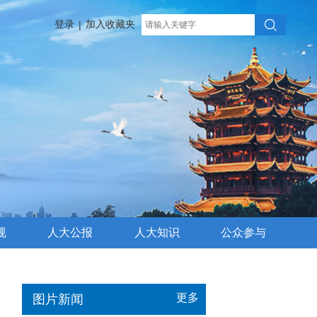
登录
加入收藏夹
|
规
人大公报
人大知识
公众参与
更多
图片新闻