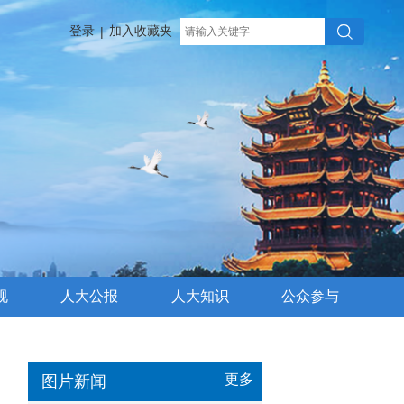
登录
加入收藏夹
|
规
人大公报
人大知识
公众参与
更多
图片新闻