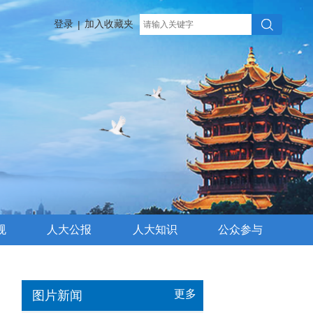
登录
加入收藏夹
|
规
人大公报
人大知识
公众参与
更多
图片新闻