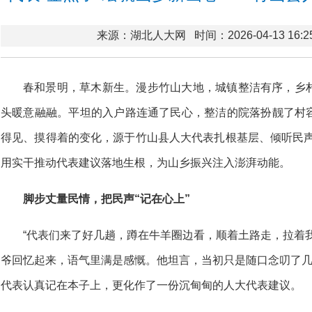
来源：湖北人大网
时间：2026-04-13 16:2
春和景明，草木新生。漫步竹山大地，城镇整洁有序，乡
头暖意融融。平坦的入户路连通了民心，整洁的院落扮靓了村
得见、摸得着的变化，源于竹山县人大代表扎根基层、倾听民声，
用实干推动代表建议落地生根，为山乡振兴注入澎湃动能。
脚步丈量民情，把民声“记在心上”
“代表们来了好几趟，蹲在牛羊圈边看，顺着土路走，拉着
爷回忆起来，语气里满是感慨。他坦言，当初只是随口念叨了几
代表认真记在本子上，更化作了一份沉甸甸的人大代表建议。