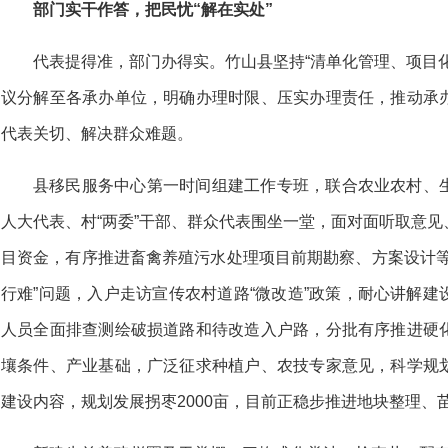
部门实干作答，把民忧“解在实处”
代表提得准，部门办得实。竹山县坚持“清单化管理、项目
议分解至各承办单位，明确办理时限、压实办理责任，推动承
代表关切、解决群众难题。
县移民服务中心第一时间组建工作专班，联合农业农村、
人大代表、村“两委”干部、群众代表围坐一堂，面对面听取意
目资金，有序推进畜禽养殖污水处理项目前期勘察、方案设计等
行难”问题，入户走访宣传农村道路“微改造”政策，耐心讲解
人员全面排查测绘破损道路和待改造入户路，分批有序推进硬
壤条件、产业基础，广泛征求种植户、农技专家意见，科学规
建设内容，规划发展拐枣2000亩，目前正稳步推进地块整理、