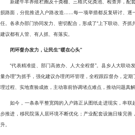
新建牛羊养殖栏圈及干粪棚、三格式化粪池、检查井，配套
损路面，分批推进入户路改造……每一项举措都反复研讨、逐
任。各承办部门协同发力、密切配合，形成了“上下联动、齐抓
建议都有人管、有人抓、有落实。
闭环督办发力，让民生“暖在心头”
“代表精准提、部门高效办、人大全程督”。县乡人大联动
量办理”为抓手，强化建议办理闭环管理，全程跟踪督办，定期
理过程、实地查验成效，主动靠前协调堵点难点，推动问题真
如今，一条条平整宽阔的入户路正从图纸走进现实，串联
步推进，移民院落人居环境不断优化；产业配套设施日臻完善
升。