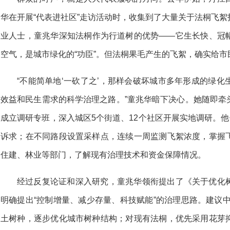
华在开展“代表进社区”走访活动时，收集到了大量关于法桐飞
业人士，童兆华深知法桐作为行道树的优势——它生长快、冠
空气，是城市绿化的“功臣”。但法桐果毛产生的飞絮，确实给
“不能简单地‘一砍了之’，那样会破坏城市多年形成的绿
效益和民生需求的科学治理之路。”童兆华暗下决心。她随即牵
成立调研专班，深入城区5个街道、12个社区开展实地调研。他
诉求；在不同路段设置采样点，连续一周监测飞絮浓度，掌握
住建、林业等部门，了解现有治理技术和资金保障情况。
经过反复论证和深入研究，童兆华领衔提出了《关于优化
明确提出“控制增量、减少存量、科技赋能”的治理思路。建议
土树种，逐步优化城市树种结构；对现有法桐，优先采用花芽