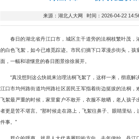
来源：湖北人大网
时间：2026-04-22 14:5
春日的湖北省丹江口市，城区主干道旁的法桐枝繁叶茂，
的白色飞絮，如今已难觅踪迹。市民们摘下口罩漫步街头，孩
面，一幅和谐惬意的春日图景徐徐展开。
“真没想到这么快就来治理法桐飞絮了，这样一来，彻底解
江口市均州路街道均州路社区居民王军指着街边挺拔的法桐，
飞絮最严重的时候，家里窗户不敢开，衣服不敢晒，老人孩子
者更是苦不堪言。“那时候走在路上，飞絮往鼻子、眼睛里钻，
件事。”
群众的呼声，就是人大代表履职的方向。去年伊始，丹江