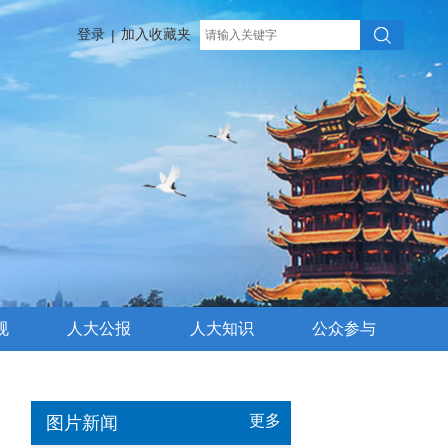
登录
加入收藏夹
|
规
人大公报
人大知识
公众参与
更多
图片新闻