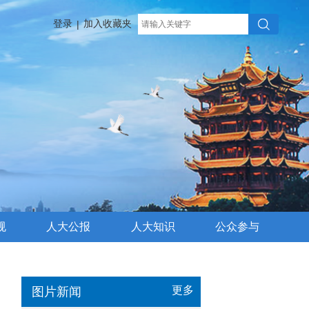
登录
加入收藏夹
|
规
人大公报
人大知识
公众参与
更多
图片新闻