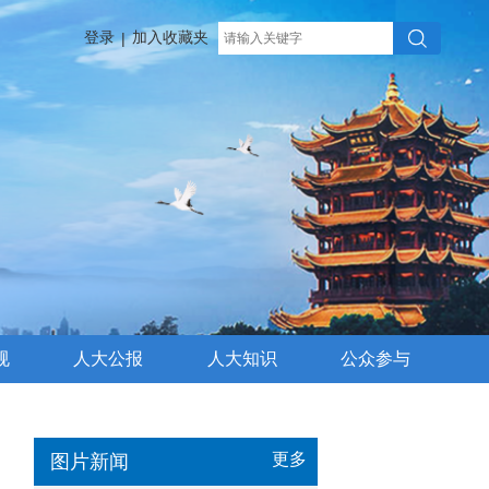
登录
加入收藏夹
|
规
人大公报
人大知识
公众参与
更多
图片新闻