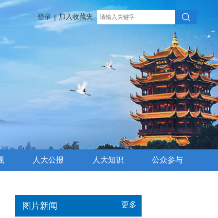
登录
加入收藏夹
|
规
人大公报
人大知识
公众参与
更多
图片新闻