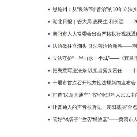
恩施州：从“良法”到“善治”的10年立法
湖北日报｜管大局 惠民生 利长远——2
襄阳市人大常委会出台严格执行视线通廊专
立法守护“一半山水一半城”——《宜昌
把民意写进法条 以担当落实责任——
十堰市首次召开地方性法规新闻发布会
打造“民意直通车” 书写全过程人民民主的
让普通人的声音被听见！襄阳基层“金点子
管好“钱袋子” 激活“增效器”——黄冈市