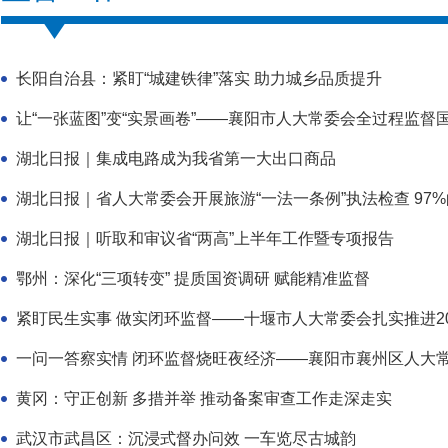
长阳自治县：紧盯“城建铁律”落实 助力城乡品质提升
让“一张蓝图”变“实景画卷”——襄阳市人大常委会全过程监督
湖北日报｜集成电路成为我省第一大出口商品
湖北日报｜省人大常委会开展旅游“一法一条例”执法检查 97%的
湖北日报｜听取和审议省“两高”上半年工作暨专项报告
鄂州：深化“三项转变” 提质国资调研 赋能精准监督
紧盯民生实事 做实闭环监督——十堰市人大常委会扎实推进202
​一问一答察实情 闭环监督烧旺夜经济——襄阳市襄州区人大常委
黄冈：守正创新 多措并举 推动备案审查工作走深走实
武汉市武昌区：沉浸式督办问效 一车览尽古城韵