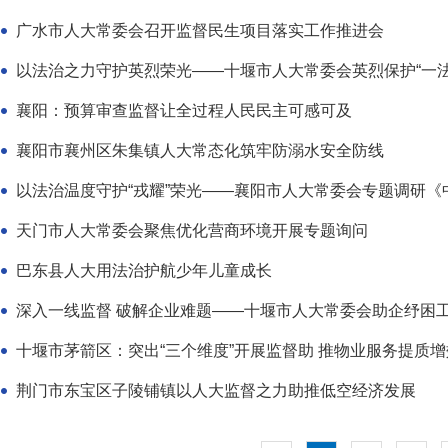
广水市人大常委会召开监督民生项目落实工作推进会
襄阳：预算审查监督让全过程人民民主可感可及
襄阳市襄州区朱集镇人大常态化筑牢防溺水安全防线
以法治温度守护“戎耀”荣光——襄阳市人大常委会专题调研《中
天门市人大常委会聚焦优化营商环境开展专题询问
巴东县人大用法治护航少年儿童成长
深入一线监督 破解企业难题——十堰市人大常委会助企纾困
十堰市茅箭区：突出“三个维度”开展监督助 推物业服务提质增
荆门市东宝区子陵铺镇以人大监督之力助推低空经济发展