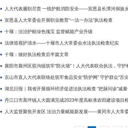
​人大代表履职尽责 一线护航消防安全——宣恩县长潭河侗族乡人
宣恩县人大常委会开展职业教育“一法一办法”执法检查
​十堰：法治护航绿色瑰宝 监督赋能产业升级
法律巡视护清水——十堰市人大常委会水法执法检查纪实
十堰：做好执法检查后半篇文章
​襄阳市襄州区双沟镇筑牢“防火墙”！人大代表联合执法，守
京山市直人大代表联络处筑牢食品安全“防护网” 守护群众“舌尖
湖北日报｜我省开展循环经济促进法执法检查 “把脉问诊”减量化
丹江口市蒿坪镇人大圆满完成2023年度高标准农田建设项目
人大监督聚焦开发区 法治力量赋能新发展——黄冈市人大常委会